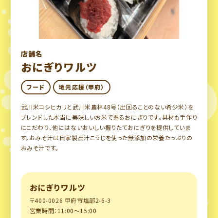
店舗名
おにぎりワルツ
フード
地元応援（甲府）
武川米コシヒカリと武川米農林48号（出回ることのない希少米）を
ブレンドした本当に美味しいお米で握るおにぎりです。具材も手作り
にこだわり、他にはないおいしい握りたておにぎりを提供していま
す。おみそ汁は自家製出汁こうじを使った無添加の栄養たっぷりの
おみそ汁です。
おにぎりワルツ
〒400-0026 甲府市塩部2-6-3
営業時間：11:00〜15:00