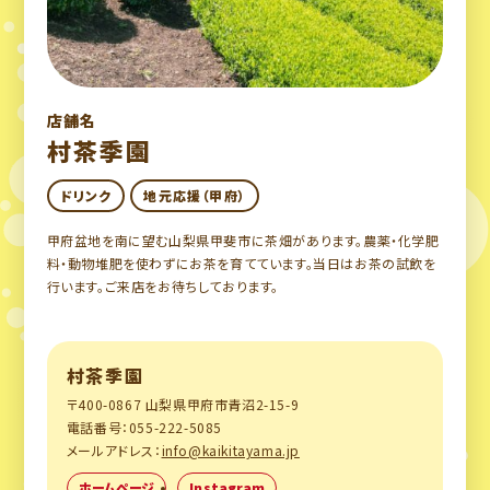
店舗名
村茶季園
ドリンク
地元応援（甲府）
甲府盆地を南に望む山梨県甲斐市に茶畑があります。農薬・化学肥
料・動物堆肥を使わずにお茶を育てています。当日はお茶の試飲を
行います。ご来店をお待ちしております。
村茶季園
〒400-0867 山梨県甲府市青沼2-15-9
電話番号：055-222-5085
メールアドレス：
info@kaikitayama.jp
ホームページ
Instagram