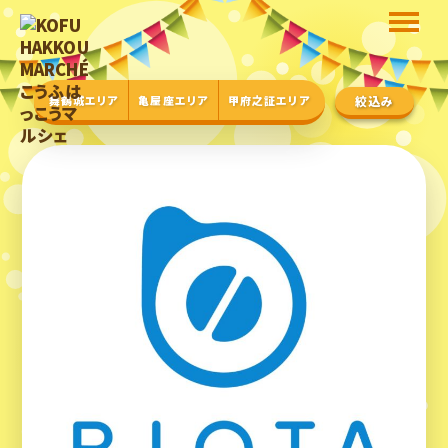
舞鶴城エリア
亀屋座エリア
甲府之証エリア
絞込み