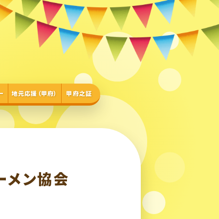
ー
地元応援（甲府）
甲府之証
ーメン協会