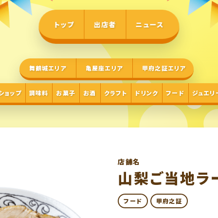
トップ
出店者
ニュース
舞鶴城エリア
亀屋座エリア
甲府之証エリア
ショップ
調味料
お菓子
お酒
クラフト
ドリンク
フード
ジュエリ
店舗名
山梨ご当地ラ
フード
甲府之証