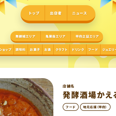
トップ
出店者
ニュース
舞鶴城エリア
亀屋座エリア
甲府之証エリア
ショップ
調味料
お菓子
お酒
クラフト
ドリンク
フード
ジュエリ
店舗名
発酵酒場かえ
フード
地元応援（甲府）